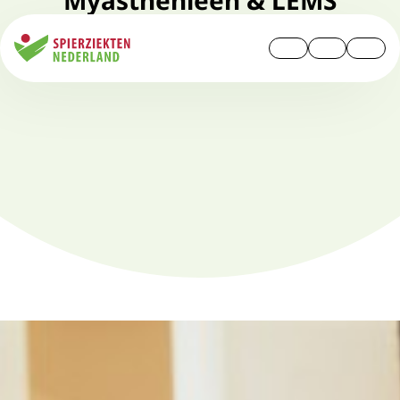
Myasthenieën & LEMS
Open
Gebruiker
Zoek
menu