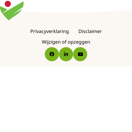
Footer
Privacyverklaring
Disclaimer
navigation
Wijzigen of opzeggen
Go
Go
Go
to
to
to
Facebook
LinkedIn
YouTube