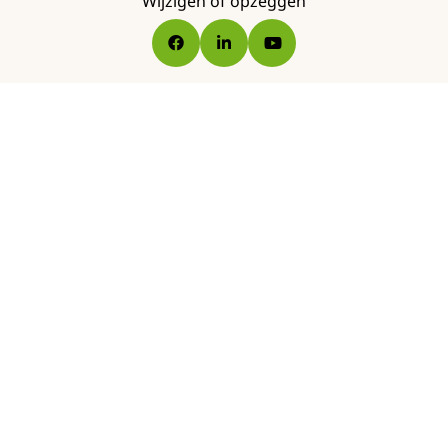
Wijzigen of opzeggen
Go
Go
Go
to
to
to
Facebook
LinkedIn
YouTube