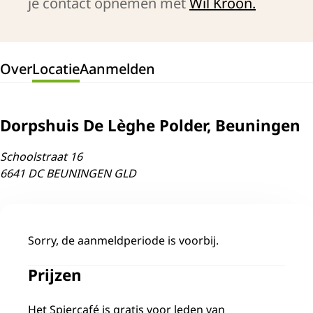
je contact opnemen met
Wil Kroon.
Over
Locatie
Aanmelden
Dorpshuis De Lèghe Polder, Beuningen
Schoolstraat 16
6641 DC BEUNINGEN GLD
Aanmelden
Sorry, de aanmeldperiode is voorbij.
Prijzen
Het Spiercafé is gratis voor leden van